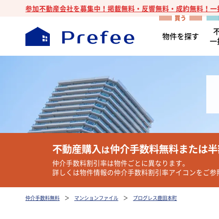
参加不動産会社を募集中！掲載無料・反響無料・成約無料！一
物件を探す
一
不動産購入
仲介手数料無料または半
は
仲介手数料割引率は物件ごとに異なります。
詳しくは物件情報の仲介手数料割引率アイコンをご参
仲介手数料無料
＞
マンションファイル
＞
プログレス鹿田本町