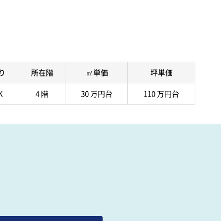
り
所在階
㎡単価
坪単価
K
4 階
30 万円台
110 万円台