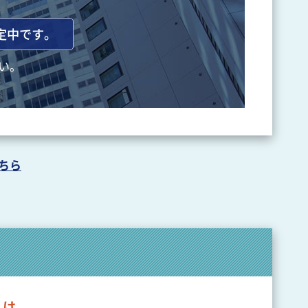
定中です。
い。
ちら
）は