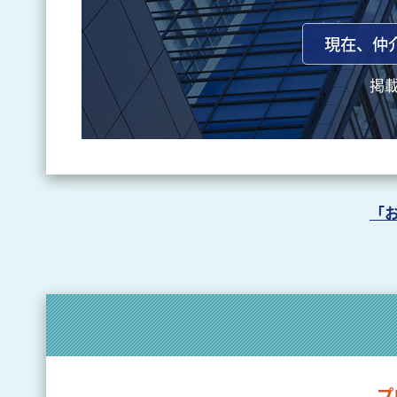
現在、仲
掲
「
プ