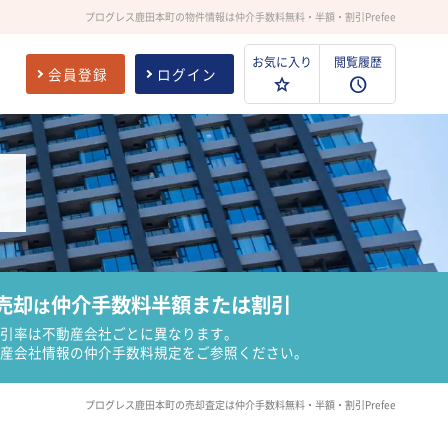
プログレス鹿田本町の物件情報は仲介手数料無料・半額・割引Prefee
お気に入り
閲覧履歴
会員登録
ログイン
売却
仲介手数料半額または割引
は
引率は不動産会社ごとに異なります。
産会社情報の仲介手数料規定をご参照ください。
プログレス鹿田本町の売却査定は仲介手数料無料・半額・割引Prefee