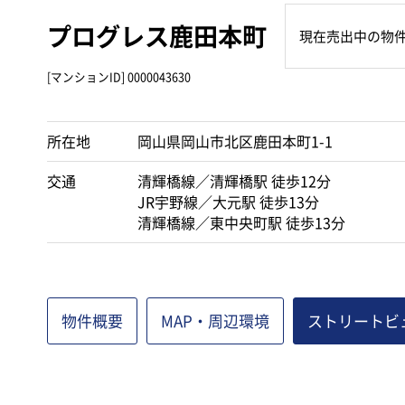
プログレス鹿田本町
現在売出中の物
[マンションID] 0000043630
所在地
岡山県岡山市北区鹿田本町1-1
交通
清輝橋線／清輝橋駅 徒歩12分
JR宇野線／大元駅 徒歩13分
清輝橋線／東中央町駅 徒歩13分
物件概要
MAP
・周辺環境
ストリートビ