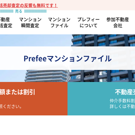
括売却査定の反響も無料です！
不動産
マンション
マンション
プレフィー
参加不動産
括査定
瞬間査定
ファイル
について
会社
Prefeeマンションファイル
額または割引
不動産
仲介手数料割
照ください。
詳しくは不動