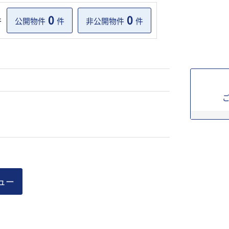
0
0
件
公開物件
件
非公開物件
件
ュー