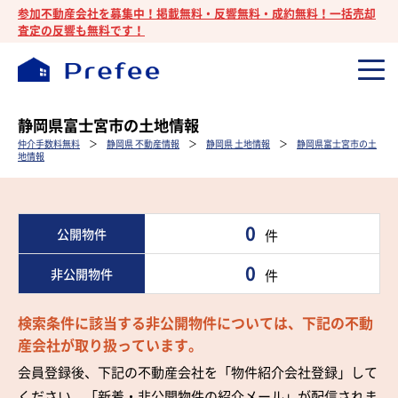
参加不動産会社を募集中！掲載無料・反響無料・成約無料！一括売却
査定の反響も無料です！
静岡県富士宮市の土地情報
仲介手数料無料
＞
静岡県 不動産情報
＞
静岡県 土地情報
＞
静岡県富士宮市の土
地情報
0
公開物件
件
0
非公開物件
件
検索条件に該当する非公開物件については、下記の不動
産会社が取り扱っています。
会員登録後、下記の不動産会社を「物件紹介会社登録」して
ください。「新着・非公開物件の紹介メール」が配信されま