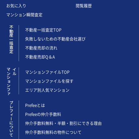
お気に入り
閲覧履歴
マンション瞬間査定
不動産一括査定
不動産一括査定TOP
失敗しないための不動産会社選び
不動産売却の流れ
不動産売却Q＆A
マ
ン
シ
ョ
ン
フ
ァ
イ
ル
マンションファイルTOP
マンションファイルを探す
エリア別人気マンション
プレフィーについて
Prefeeとは
Prefeeの仲介手数料
仲介手数料無料・半額・割引にできる理由
仲介手数料無料の物件について