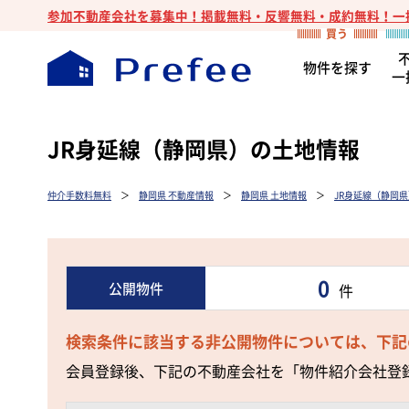
参加不動産会社を募集中！掲載無料・反響無料・成約無料！一
物件を探す
一
JR身延線（静岡県）の土地情報
仲介手数料無料
＞
静岡県 不動産情報
＞
静岡県 土地情報
＞
JR身延線（静岡
0
公開物件
件
検索条件に該当する非公開物件については、下記
会員登録後、下記の不動産会社を「物件紹介会社登