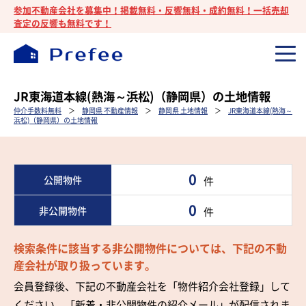
参加不動産会社を募集中！掲載無料・反響無料・成約無料！一括売却
査定の反響も無料です！
JR東海道本線(熱海～浜松)（静岡県）の土地情報
仲介手数料無料
＞
静岡県 不動産情報
＞
静岡県 土地情報
＞
JR東海道本線(熱海～
浜松)（静岡県）の土地情報
0
公開物件
件
0
非公開物件
件
検索条件に該当する非公開物件については、下記の不動
産会社が取り扱っています。
会員登録後、下記の不動産会社を「物件紹介会社登録」して
ください。「新着・非公開物件の紹介メール」が配信されま