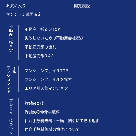
お気に入り
閲覧履歴
マンション瞬間査定
不動産一括査定
不動産一括査定TOP
失敗しないための不動産会社選び
不動産売却の流れ
不動産売却Q＆A
マ
ン
シ
ョ
ン
フ
ァ
イ
ル
マンションファイルTOP
マンションファイルを探す
エリア別人気マンション
プレフィーについて
Prefeeとは
Prefeeの仲介手数料
仲介手数料無料・半額・割引にできる理由
仲介手数料無料の物件について