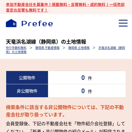
参加不動産会社を募集中！掲載無料・反響無料・成約無料！一括売却
査定の反響も無料です！
天竜浜名湖線（静岡県）の土地情報
仲介手数料無料
＞
静岡県 不動産情報
＞
静岡県 土地情報
＞
天竜浜名湖線（静岡
県）の土地情報
0
公開物件
件
0
非公開物件
件
検索条件に該当する非公開物件については、下記の不動
産会社が取り扱っています。
会員登録後、下記の不動産会社を「物件紹介会社登録」して
ください。「新着・非公開物件の紹介メール」が配信されま