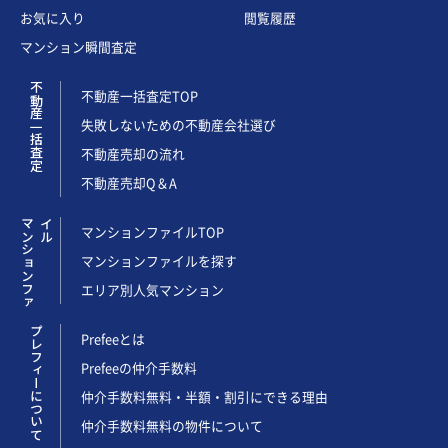
お気に入り
閲覧履歴
マンション瞬間査定
不動産一括査定
不動産一括査定TOP
失敗しないための不動産会社選び
不動産売却の流れ
不動産売却Q＆A
マ
ン
シ
ョ
ン
フ
ァ
イ
ル
マンションファイルTOP
マンションファイルを探す
エリア別人気マンション
プレフィーについて
Prefeeとは
Prefeeの仲介手数料
仲介手数料無料・半額・割引にできる理由
仲介手数料無料の物件について