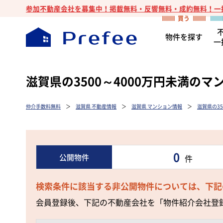
参加不動産会社を募集中！掲載無料・反響無料・成約無料！一
物件を探す
一
滋賀県の3500～4000万円未満の
仲介手数料無料
＞
滋賀県 不動産情報
＞
滋賀県 マンション情報
＞
滋賀県の3
0
公開物件
件
検索条件に該当する非公開物件については、下記
会員登録後、下記の不動産会社を「物件紹介会社登