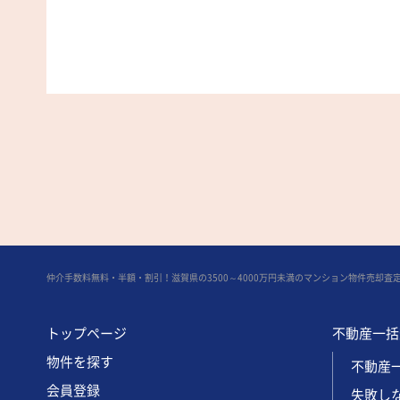
仲介手数料無料・半額・割引！滋賀県の3500～4000万円未満のマンション物件売却査
トップページ
不動産一括
物件を探す
不動産一
会員登録
失敗し