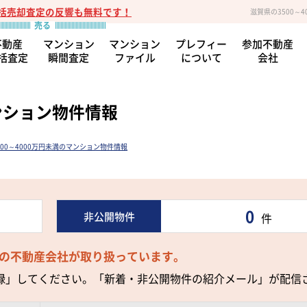
括売却査定の反響も無料です！
滋賀県の3500～
不動産
マンション
マンション
プレフィー
参加不動産
括査定
瞬間査定
ファイル
について
会社
マンション物件情報
500～4000万円未満のマンション物件情報
0
非公開物件
件
の不動産会社が取り扱っています。
録」してください。「新着・非公開物件の紹介メール」が配信