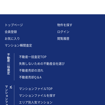
トップページ
物件を探す
会員登録
ログイン
お気に入り
閲覧履歴
マンション瞬間査定
不動産一括査定
不動産一括査定TOP
失敗しないための不動産会社選び
不動産売却の流れ
不動産売却Q＆A
マ
ン
シ
ョ
ン
フ
ァ
イ
ル
マンションファイルTOP
マンションファイルを探す
エリア別人気マンション