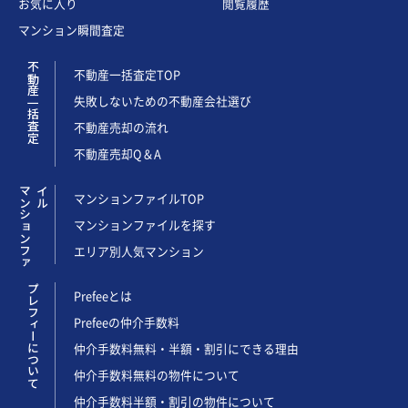
お気に入り
閲覧履歴
マンション瞬間査定
不動産一括査定
不動産一括査定TOP
失敗しないための不動産会社選び
不動産売却の流れ
不動産売却Q＆A
マ
ン
シ
ョ
ン
フ
ァ
イ
ル
マンションファイルTOP
マンションファイルを探す
エリア別人気マンション
プレフィーについて
Prefeeとは
Prefeeの仲介手数料
仲介手数料無料・半額・割引にできる理由
仲介手数料無料の物件について
仲介手数料半額・割引の物件について