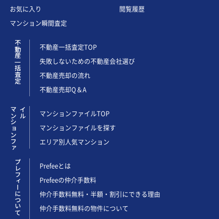
お気に入り
閲覧履歴
マンション瞬間査定
不動産一括査定
不動産一括査定TOP
失敗しないための不動産会社選び
不動産売却の流れ
不動産売却Q＆A
マ
ン
シ
ョ
ン
フ
ァ
イ
ル
マンションファイルTOP
マンションファイルを探す
エリア別人気マンション
プレフィーについて
Prefeeとは
Prefeeの仲介手数料
仲介手数料無料・半額・割引にできる理由
仲介手数料無料の物件について