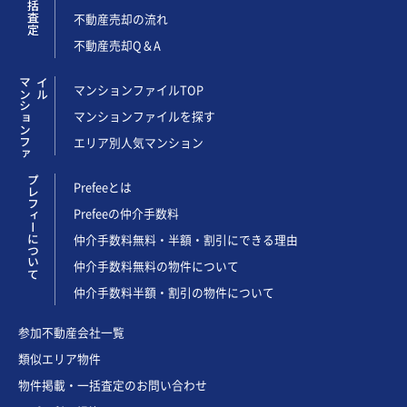
不動産売却の流れ
不動産売却Q＆A
マ
ン
シ
ョ
ン
フ
ァ
イ
ル
マンションファイルTOP
マンションファイルを探す
エリア別人気マンション
プレフィーについて
Prefeeとは
Prefeeの仲介手数料
仲介手数料無料・半額・割引にできる理由
仲介手数料無料の物件について
仲介手数料半額・割引の物件について
参加不動産会社一覧
類似エリア物件
物件掲載・一括査定のお問い合わせ