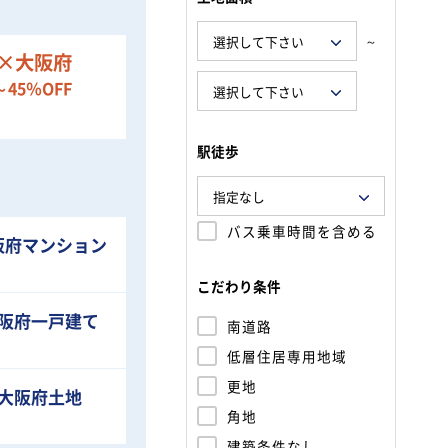
～
×大阪府
～45％OFF
）
駅徒歩
バス乗車時間を含める
阪府
マンション
）
こだわり条件
阪府
一戸建て
南道路
）
低層住居専用地域
更地
大阪府
土地
角地
）
建築条件なし