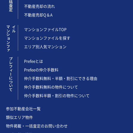
不動産売却の流れ
不動産売却Q＆A
マ
ン
シ
ョ
ン
フ
ァ
イ
ル
マンションファイルTOP
マンションファイルを探す
エリア別人気マンション
プレフィーについて
Prefeeとは
Prefeeの仲介手数料
仲介手数料無料・半額・割引にできる理由
仲介手数料無料の物件について
仲介手数料半額・割引の物件について
参加不動産会社一覧
類似エリア物件
物件掲載・一括査定のお問い合わせ