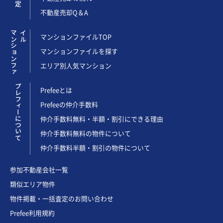
不動産売却Q＆A
マ
ン
シ
ョ
ン
フ
ァ
イ
ル
マンションファイルTOP
マンションファイルを探す
エリア別人気マンション
プレフィーについて
Prefeeとは
Prefeeの仲介手数料
仲介手数料無料・半額・割引にできる理由
仲介手数料無料の物件について
仲介手数料半額・割引の物件について
参加不動産会社一覧
類似エリア物件
物件掲載・一括査定のお問い合わせ
Prefee利用規約